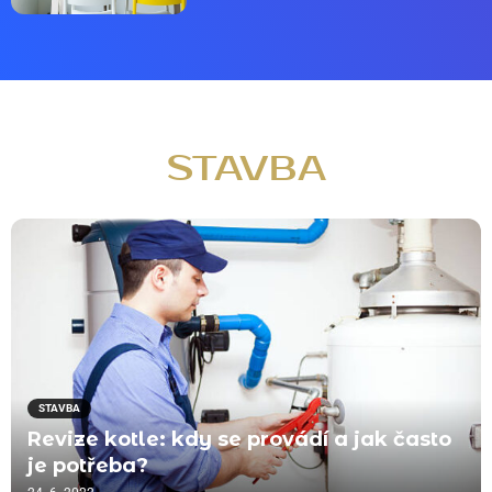
STAVBA
STAVBA
Revize kotle: kdy se provádí a jak často
je potřeba?