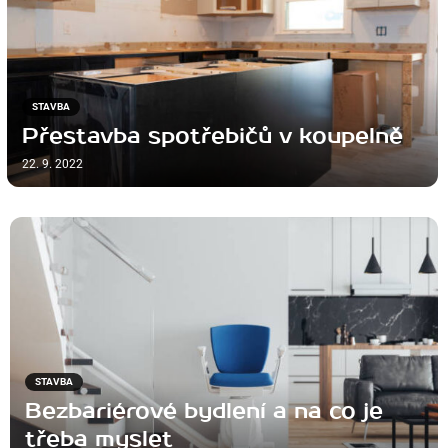
STAVBA
Přestavba spotřebičů v koupelně
22. 9. 2022
STAVBA
Bezbariérové bydlení a na co je
třeba myslet