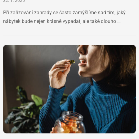
22. 1. 2025
Při zařizování zahrady se často zamýšlíme nad tím, jaký
nábytek bude nejen krásně vypadat, ale také dlouho …