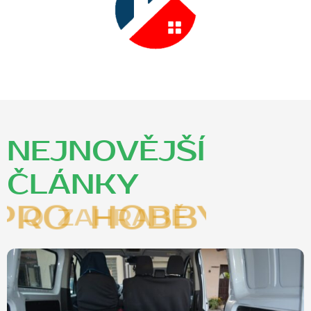
NEJNOVĚJŠÍ
ČLÁNKY
O BYDLENÍ