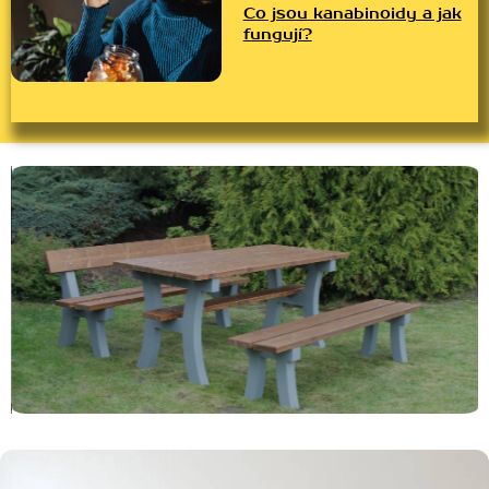
Co jsou kanabinoidy a jak
fungují?
Ě VYSPAT DOMA I
BETONOVÝ ZAHRADNÍ NÁBYTEK JE
CO JSOU KANABINO
SPOJENÍ ELEGANCE A ODOLNOSTI
FUNGUJÍ?
READ MORE
READ MORE