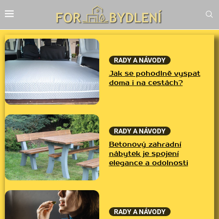
RADY A NÁVODY
Jak se pohodlně vyspat
doma i na cestách?
RADY A NÁVODY
Betonový zahradní
nábytek je spojení
elegance a odolnosti
RADY A NÁVODY