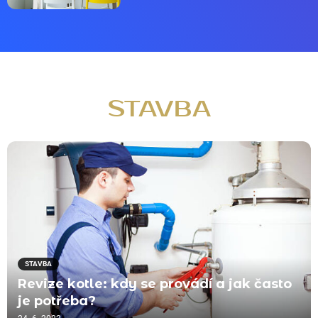
STAVBA
STAVBA
Revize kotle: kdy se provádí a jak často
je potřeba?