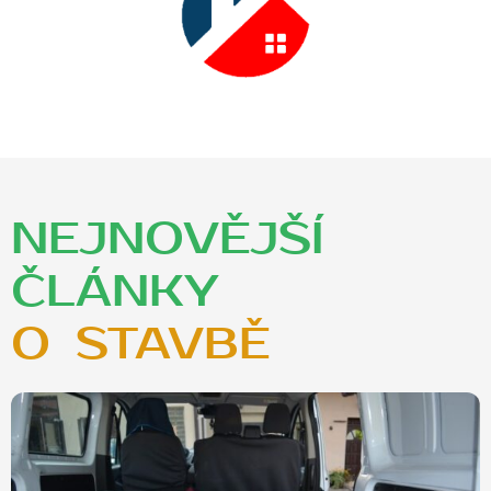
NEJNOVĚJŠÍ
ČLÁNKY
PRO HOBBY
O ZAHRADĚ