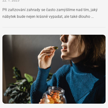
22. 1. 2025
Při zařizování zahrady se často zamýšlíme nad tím, jaký
nábytek bude nejen krásně vypadat, ale také dlouho …