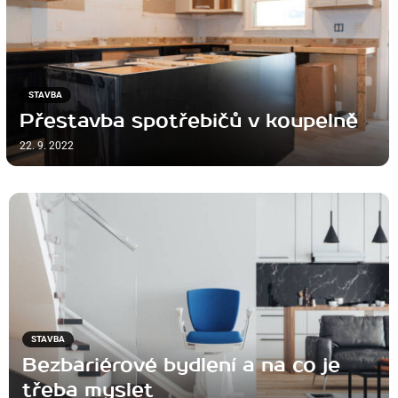
STAVBA
Přestavba spotřebičů v koupelně
22. 9. 2022
STAVBA
Bezbariérové bydlení a na co je
třeba myslet