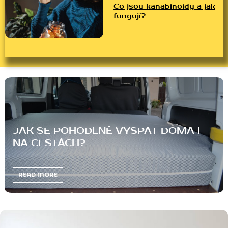
Co jsou kanabinoidy a jak
fungují?
Ě VYSPAT DOMA I
CO JSOU KANABINO
FUNGUJÍ?
READ MORE