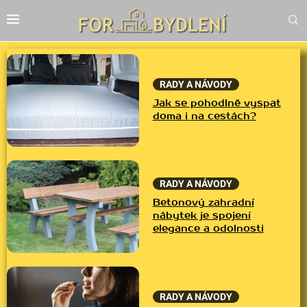
RADY A NÁVODY
Jak se pohodlně vyspat
doma i na cestách?
RADY A NÁVODY
Betonový zahradní
nábytek je spojení
elegance a odolnosti
RADY A NÁVODY