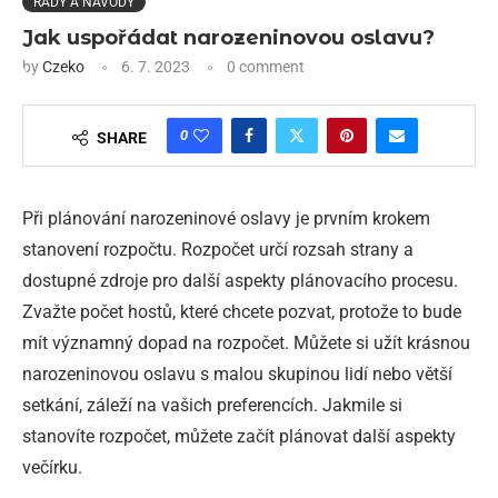
RADY A NÁVODY
Jak uspořádat narozeninovou oslavu?
by
Czeko
6. 7. 2023
0 comment
0
SHARE
Při plánování narozeninové oslavy je prvním krokem
stanovení rozpočtu. Rozpočet určí rozsah strany a
dostupné zdroje pro další aspekty plánovacího procesu.
Zvažte počet hostů, které chcete pozvat, protože to bude
mít významný dopad na rozpočet. Můžete si užít krásnou
narozeninovou oslavu s malou skupinou lidí nebo větší
setkání, záleží na vašich preferencích. Jakmile si
stanovíte rozpočet, můžete začít plánovat další aspekty
večírku.