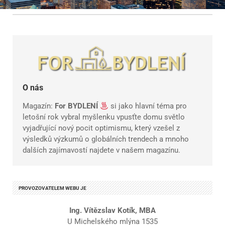
O nás
Magazín:
For BYDLENÍ
si jako hlavní téma pro
letošní rok vybral myšlenku vpusťte domu světlo
vyjadřující nový pocit optimismu, který vzešel z
výsledků výzkumů o globálních trendech a mnoho
dalších zajímavostí najdete v našem magazínu.
PROVOZOVATELEM WEBU JE
Ing. Vítězslav Kotík, MBA
U Michelského mlýna 1535