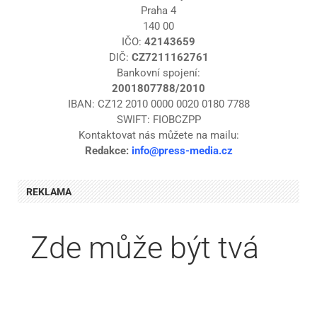
Praha 4
140 00
IČO:
42143659
DIČ:
CZ7211162761
Bankovní spojení:
2001807788/2010
IBAN: CZ12 2010 0000 0020 0180 7788
SWIFT: FIOBCZPP
Kontaktovat nás můžete na mailu:
Redakce:
info@press-media.cz
REKLAMA
Zde může být tvá
bannerová