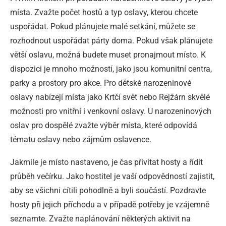
místa. Zvažte počet hostů a typ oslavy, kterou chcete
uspořádat. Pokud plánujete malé setkání, můžete se
rozhodnout uspořádat párty doma. Pokud však plánujete
větší oslavu, možná budete muset pronajmout místo. K
dispozici je mnoho možností, jako jsou komunitní centra,
parky a prostory pro akce. Pro dětské narozeninové
oslavy nabízejí místa jako Krtčí svět nebo Rejžárn skvělé
možnosti pro vnitřní i venkovní oslavy. U narozeninových
oslav pro dospělé zvažte výběr místa, které odpovídá
tématu oslavy nebo zájmům oslavence.
Jakmile je místo nastaveno, je čas přivítat hosty a řídit
průběh večírku. Jako hostitel je vaší odpovědností zajistit,
aby se všichni cítili pohodlně a byli součástí. Pozdravte
hosty při jejich příchodu a v případě potřeby je vzájemně
seznamte. Zvažte naplánování některých aktivit na