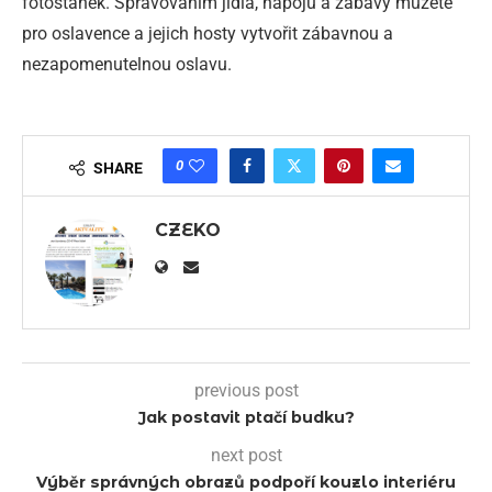
fotostánek. Spravováním jídla, nápojů a zábavy můžete
pro oslavence a jejich hosty vytvořit zábavnou a
nezapomenutelnou oslavu.
0
SHARE
CZEKO
previous post
Jak postavit ptačí budku?
next post
Výběr správných obrazů podpoří kouzlo interiéru