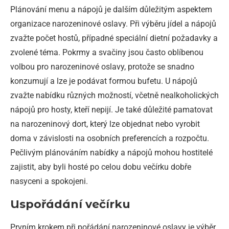
Plánování menu a nápojů je dalším důležitým aspektem
organizace narozeninové oslavy. Při výběru jídel a nápojů
zvažte počet hostů, případné speciální dietní požadavky a
zvolené téma. Pokrmy a svačiny jsou často oblíbenou
volbou pro narozeninové oslavy, protože se snadno
konzumují a lze je podávat formou bufetu. U nápojů
zvažte nabídku různých možností, včetně nealkoholických
nápojů pro hosty, kteří nepijí. Je také důležité pamatovat
na narozeninový dort, který lze objednat nebo vyrobit
doma v závislosti na osobních preferencích a rozpočtu.
Pečlivým plánováním nabídky a nápojů mohou hostitelé
zajistit, aby byli hosté po celou dobu večírku dobře
nasyceni a spokojeni.
Uspořádání večírku
Prvním krokem při pořádání narozeninové oslavy je výběr