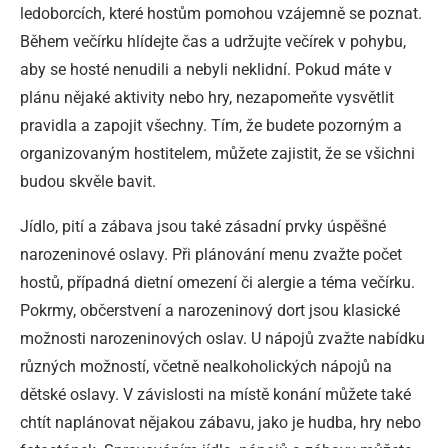
ledoborcích, které hostům pomohou vzájemně se poznat.
Během večírku hlídejte čas a udržujte večírek v pohybu,
aby se hosté nenudili a nebyli neklidní. Pokud máte v
plánu nějaké aktivity nebo hry, nezapomeňte vysvětlit
pravidla a zapojit všechny. Tím, že budete pozorným a
organizovaným hostitelem, můžete zajistit, že se všichni
budou skvěle bavit.
Jídlo, pití a zábava jsou také zásadní prvky úspěšné
narozeninové oslavy. Při plánování menu zvažte počet
hostů, případná dietní omezení či alergie a téma večírku.
Pokrmy, občerstvení a narozeninový dort jsou klasické
možnosti narozeninových oslav. U nápojů zvažte nabídku
různých možností, včetně nealkoholických nápojů na
dětské oslavy. V závislosti na místě konání můžete také
chtít naplánovat nějakou zábavu, jako je hudba, hry nebo